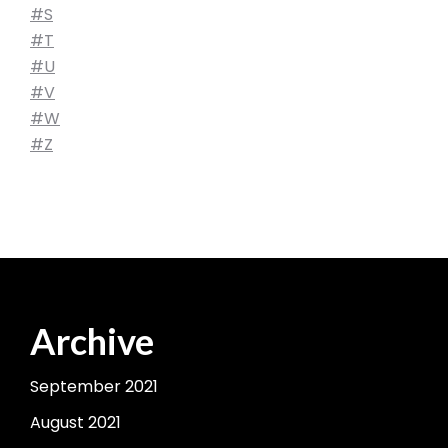
#S
#T
#U
#V
#W
#Z
Archive
September 2021
August 2021