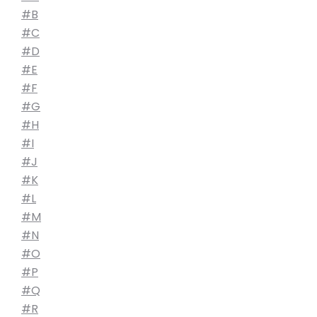
#B
#C
#D
#E
#F
#G
#H
#I
#J
#K
#L
#M
#N
#O
#P
#Q
#R