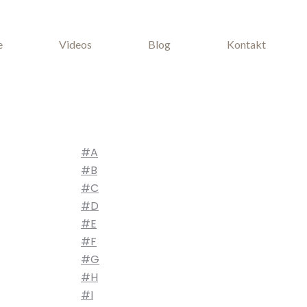
e
Videos
Blog
Kontakt
#A
#B
#C
#D
#E
#F
#G
#H
#I